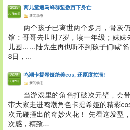
两儿童遭马蜂群蜇数百下身亡
2025
09月08日
新闻动态
两个孩子已离世两个多月，骨灰仍
馆：哥哥去世时7岁，读一年级；妹妹
儿园……陆先生再也听不到孩子们喊“爸爸”
8日，...
鸣潮卡提希娅绝美cos, 还原度拉满!
2025
07月20日
新闻动态
当游戏里的角色打破次元壁，会带
带大家走进鸣潮角色卡提希娅的精彩co
次元碰撞出的奇妙火花！ 先看这发型
次感，精致...